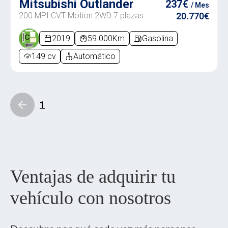
Mitsubishi Outlander
237€
/ Mes
200 MPI CVT Motion 2WD 7 plazas
20.770€
2019
59.000Km
Gasolina
149 cv
Automático
1
Ventajas de adquirir tu
vehículo con nosotros