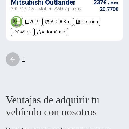
Mitsubishi Outlander
237€
/ Mes
200 MPI CVT Motion 2WD 7 plazas
20.770€
2019
59.000Km
Gasolina
149 cv
Automático
1
Ventajas de adquirir tu
vehículo con nosotros