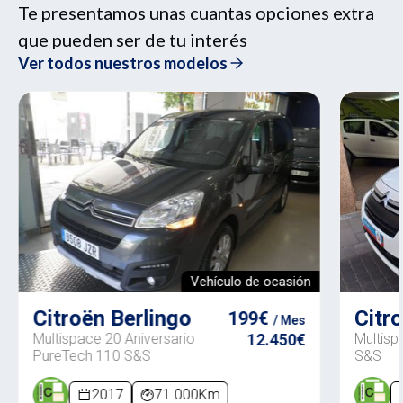
Te presentamos unas cuantas opciones extra
que pueden ser de tu interés
Ver todos nuestros modelos
Vehículo de ocasión
Citroën Berlingo
Citr
199€
/ Mes
Multispace 20 Aniversario
12.450€
Multisp
PureTech 110 S&S
S&S
2017
71.000Km