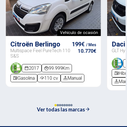
Vehículo de ocasión
Citroën Berlingo
Daci
199€
/ Mes
Multispace Feel PureTech 110
10.770€
GLT Hyb
S&S
2017
99.999Km
Híbr
Gasolina
110 cv
Manual
Man
Ver todas las marcas